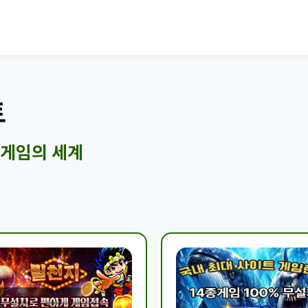
트
 게임의 세계