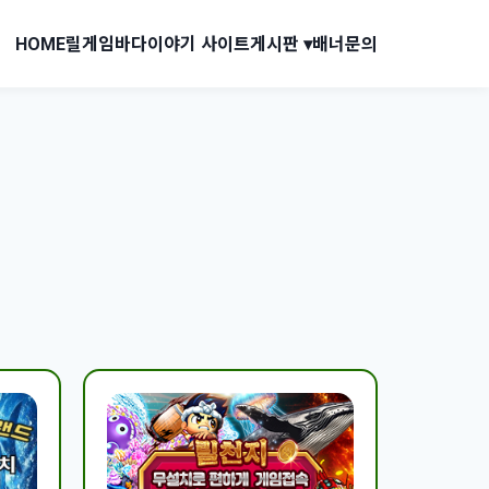
HOME
릴게임
바다이야기 사이트
게시판 ▾
배너문의