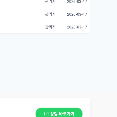
관리자
2026-03-17
관리자
2026-03-17
관리자
2026-03-17
1:1 상담 바로가기