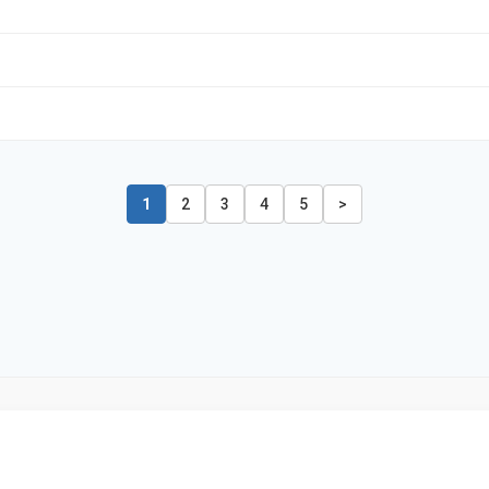
1
2
3
4
5
>