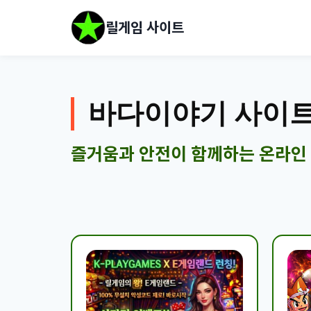
릴게임 사이트
바다이야기 사이
즐거움과 안전이 함께하는 온라인