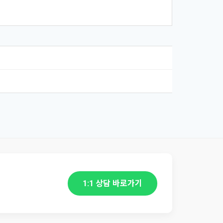
1:1 상담 바로가기