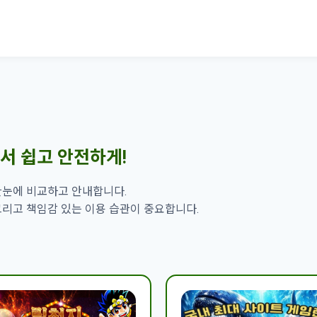
서 쉽고 안전하게!
 한눈에 비교하고 안내합니다.
그리고 책임감 있는 이용 습관이 중요합니다.