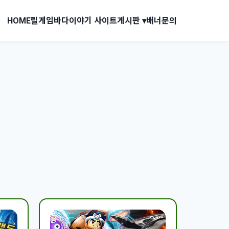
HOME
릴게임
바다이야기 사이트
게시판 ▾
배너문의