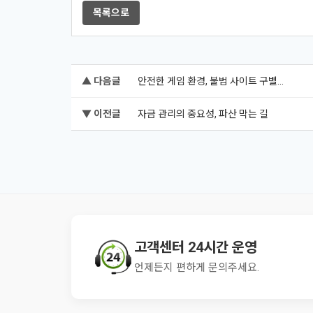
목록으로
▲ 다음글
안전한 게임 환경, 불법 사이트 구별...
▼ 이전글
자금 관리의 중요성, 파산 막는 길
고객센터 24시간 운영
언제든지 편하게 문의주세요.