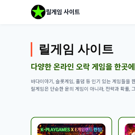
릴게임 사이트
릴게임 사이트
다양한 온라인 오락 게임을 한곳에
바다이야기, 슬롯게임, 홀덤 등 인기 있는 게임들을
릴게임은 단순한 운의 게임이 아니라, 전략과 확률, 